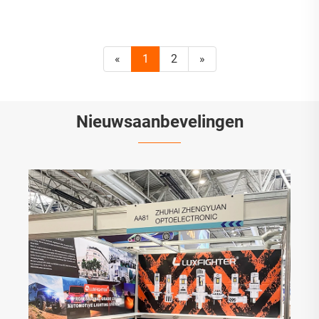
«
1
2
»
Nieuwsaanbevelingen