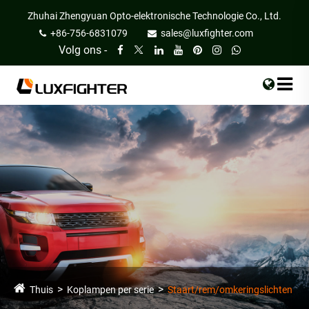
Zhuhai Zhengyuan Opto-elektronische Technologie Co., Ltd.
+86-756-6831079
sales@luxfighter.com
Volg ons -
Thuis
Koplampen per serie
Staart/rem/omkeringslichten