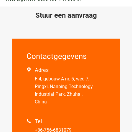
Stuur een aanvraag
Contactgegevens
Adres

Fl4, gebouw A nr. 5, weg 7,
Pingxi, Nanping Technology
Industrial Park, Zhuhai,
China
Tel

+86-756-6831079