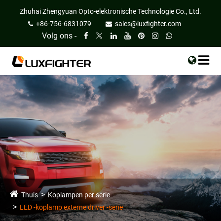
Zhuhai Zhengyuan Opto-elektronische Technologie Co., Ltd.
+86-756-6831079
sales@luxfighter.com
Volg ons -
Thuis
Koplampen per serie
LED -koplamp externe driver -serie