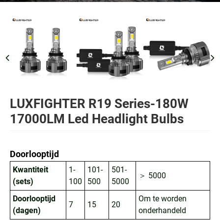
LUXFIGHTER R19 Series-180W
17000LM Led Headlight Bulbs
Doorlooptijd
Kwantiteit
1-
101-
501-
＞ 5000
(sets)
100
500
5000
Doorlooptijd
Om te worden
7
15
20
(dagen)
onderhandeld