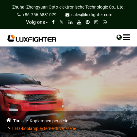
Zhuhai Zhengyuan Opto-elektronische Technologie Co., Ltd.
+86-756-6831079
sales@luxfighter.com
Volg ons -
Thuis
Koplampen per serie
LED -koplamp externe driver -serie