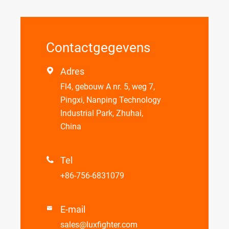
Contactgegevens
Adres

Fl4, gebouw A nr. 5, weg 7,
Pingxi, Nanping Technology
Industrial Park, Zhuhai,
China
Tel

+86-756-6831079
E-mail

sales@luxfighter.com