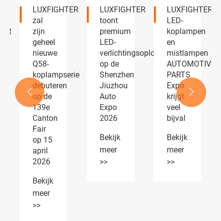
LUXFIGHTER
LUXFIGHTER
LUXFIGHTER
zal
toont
LED-
TER
zijn
premium
koplampen
geheel
LED-
en
en
nieuwe
verlichtingsoplossingen
mistlampen
Q58-
op de
AUTOMOTIVE
koplampserie
Shenzhen
PARTS
debuteren
Jiuzhou
Expo


op de
Auto
krijgt
139e
Expo
veel
Canton
2026
bijval
Fair
Bekijk
Bekijk
op 15
meer
meer
april
2026
>>
>>
Bekijk
meer
>>