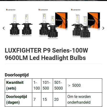
LUXFIGHTER P9 Series-100W
9600LM Led Headlight Bulbs
Doorlooptijd
Kwantiteit
1-
101-
501-
＞ 5000
(sets)
100
500
5000
Doorlooptijd
Om te worden
7
15
20
(dagen)
onderhandeld