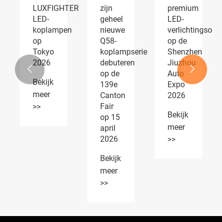
LUXFIGHTER
zijn
premium
LED-
geheel
LED-
koplampen
nieuwe
verlichtingsopl
op
Q58-
op de
Tokyo
koplampserie
Shenzhen
2026
debuteren
Jiuzhou


op de
Auto
Bekijk
139e
Expo
meer
Canton
2026
Fair
>>
Bekijk
op 15
meer
april
2026
>>
Bekijk
meer
>>