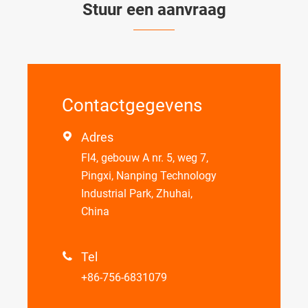
Stuur een aanvraag
Contactgegevens
Adres

Fl4, gebouw A nr. 5, weg 7,
Pingxi, Nanping Technology
Industrial Park, Zhuhai,
China
Tel

+86-756-6831079