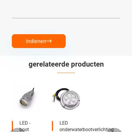
Indienen

gerelateerde producten
LED -
LED
boot
onderwaterbootverlichting