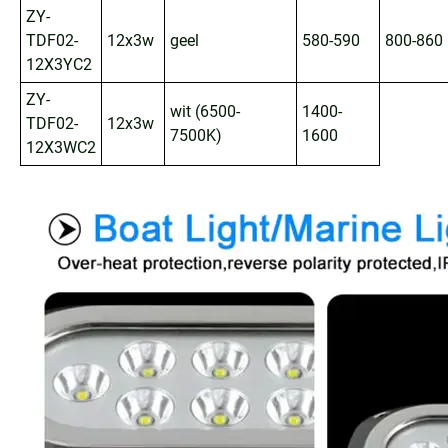
ZY-
TDF02-
12x3w
geel
580-590
800-860
12X3YC2
ZY-
wit (6500-
1400-
TDF02-
12x3w
7500K)
1600
12X3WC2