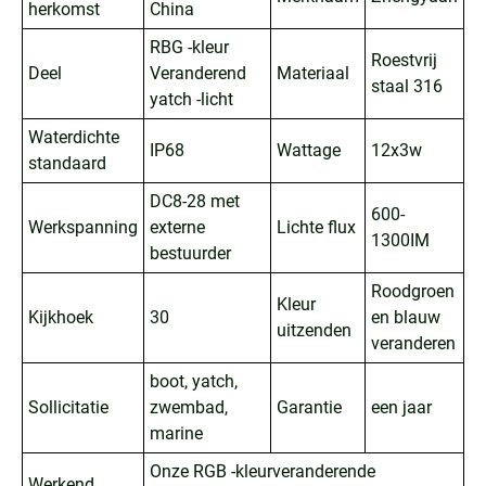
herkomst
China
RBG -kleur
Roestvrij
Deel
Veranderend
Materiaal
staal 316
yatch -licht
Waterdichte
IP68
Wattage
12x3w
standaard
DC8-28 met
600-
Werkspanning
externe
Lichte flux
1300IM
bestuurder
Roodgroen
Kleur
Kijkhoek
30
en blauw
uitzenden
veranderen
boot, yatch,
Sollicitatie
zwembad,
Garantie
een jaar
marine
Onze RGB -kleurveranderende
Werkend