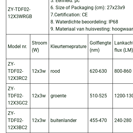
5. Eenheid: pc
6. Size of Packaging (cm): 27x23x9
ZY-TDF02-
7.Certification: CE
12X3WRGB
8. Waterdichte beoordeling: IP68
9. Materiaal van huisvesting: hoogwaard
Stroom
Golflengte
Lankach
Model nr.
Kleurtemeprature
(W)
(nm)
flux (LM
ZY-
TDF02-
12x3w
rood
620-630
800-860
12X3RC2
ZY-
TDF02-
12x3w
groente
510-525
1200-13
12X3GC2
ZY-
TDF02-
12x3w
buitenlander
455-470
240-280
12X3BC2